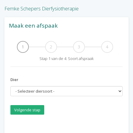
Femke Schepers Dierfysiotherapie
Maak een afspaak
1
2
3
4
Stap
1
van de
4
:
Soort afspraak
Dier
Volgende stap