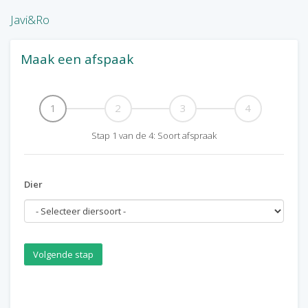
Javi&Ro
Maak een afspaak
1
2
3
4
Stap
1
van de
4
:
Soort afspraak
Dier
Volgende stap