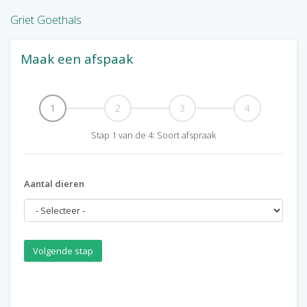
Griet Goethals
Maak een afspaak
1
2
3
4
Stap
1
van de
4
:
Soort afspraak
Aantal dieren
Volgende stap